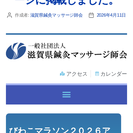
作成者:
滋賀県鍼灸マッサージ師会
2026年4月11日
アクセス
カレンダー
各種健康保険証で鍼灸マッサージ治療を受けるには
びわこマラソン２０２６ア