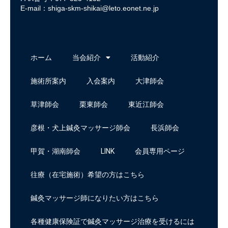
E-mail：
shiga-skm-shikai@leto.eonet.ne.jp
ホーム
当会紹介
活動紹介
施術所案内
入会案内
大津師会
草津師会
栗東師会
東近江師会
彦根・犬上鍼灸マッサージ師会
長浜師会
甲賀・湖南師会
LINK
会員専用ページ
往療（在宅施術）希望の方はこちら
鍼灸マッサージ師になりたい方はこちら
各種健康保険証で鍼灸マッサージ治療を受けるには