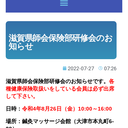
各種健康保険証で鍼灸マッサージ治療を受けるには
滋賀県師会保険部研修会のお
知らせ
2022-07-27
07:26
滋賀県師会保険部研修会のお知らせです。
各
種健康保険取扱いをしている会員は必ず出席
して下さい。
日時：
令和4年8月26日（金）10:00～16:00
場所：鍼灸マッサージ会館（大津市本丸町6-