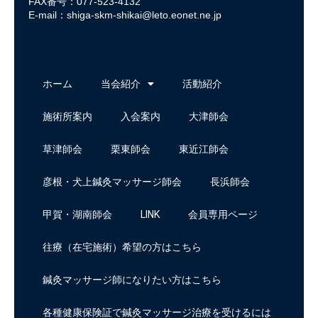
FAX番号：077-523-4132
E-mail：
shiga-skm-shikai@leto.eonet.ne.jp
ホーム
当会紹介
活動紹介
施術所案内
入会案内
大津師会
草津師会
栗東師会
東近江師会
彦根・犬上鍼灸マッサージ師会
長浜師会
甲賀・湖南師会
LINK
会員専用ページ
往療（在宅施術）希望の方はこちら
鍼灸マッサージ師になりたい方はこちら
各種健康保険証で鍼灸マッサージ治療を受けるには