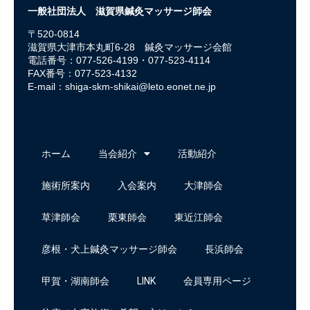
一般社団法人 滋賀県鍼灸マッサージ師会
〒520-0814
滋賀県大津市本丸町6-28 鍼灸マッサージ会館
電話番号：077-526-4199・077-523-4114
FAX番号：077-523-4132
E-mail：
shiga-skm-shikai@leto.eonet.ne.jp
ホーム
当会紹介
活動紹介
施術所案内
入会案内
大津師会
草津師会
栗東師会
東近江師会
彦根・犬上鍼灸マッサージ師会
長浜師会
甲賀・湖南師会
LINK
会員専用ページ