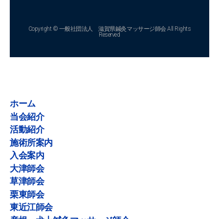
Copyright © 一般社団法人 滋賀県鍼灸マッサージ師会 All Rights
Reserved
ホーム
当会紹介
活動紹介
施術所案内
入会案内
大津師会
草津師会
栗東師会
東近江師会