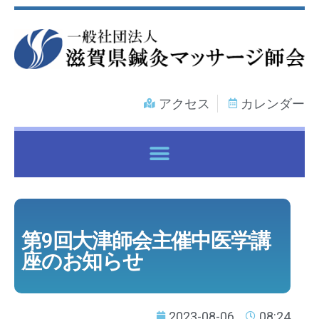
アクセス
カレンダー
各種健康保険証で鍼灸マッサージ治療を受けるには
第9回大津師会主催中医学講
座のお知らせ
2023-08-06
08:24