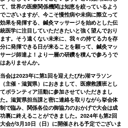
て、世界の医療関係機関は知恵を絞っているよう
でございますが、今こそ慢性病や未病に際立って
効果を発揮する、鍼灸マッサージを始めとした伝
統医学に注目していただきたいと強く望んでおり
ます。そう遠くない未来に、我々の持てる力を存
分に発揮できる日が来ることを願って、鍼灸マッ
サージ師達よ！より一層の研鑽を積んで参ろうで
はありませんか。
当会は2023年に第1回を迎えたびわ湖マラソン
（主催・滋賀県）におきまして、医療救護班とし
てボランティア活動に参加させていただきまし
た。滋賀県担当課と密に連絡を取りながら挙会体
制で臨み、関係各位の御協力のおかげで大会は成
功裏に終えることができました。
2024年も第2回
大会が3月10日（日）に開催される予定でございま