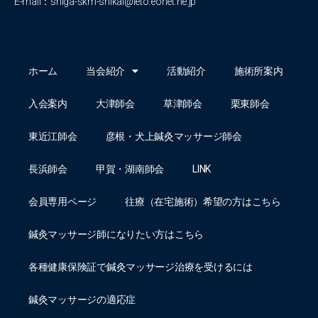
E-mail：
shiga-skm-shikai@leto.eonet.ne.jp
ホーム
当会紹介
活動紹介
施術所案内
入会案内
大津師会
草津師会
栗東師会
東近江師会
彦根・犬上鍼灸マッサージ師会
長浜師会
甲賀・湖南師会
LINK
会員専用ページ
往療（在宅施術）希望の方はこちら
鍼灸マッサージ師になりたい方はこちら
各種健康保険証で鍼灸マッサージ治療を受けるには
鍼灸マッサージの適応症